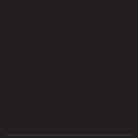
Menu
Qui sommes-nous?
Nos activités
Nos publications
Notre équipe
Infos pratiques
Contact
I.E.F.S.H.
Avenue Brugmann, 157
1190 Bruxelles
T. +32 2 646 43 67
iefshformation@gmail.com