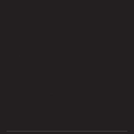
Menu
Qui sommes-nous?
Nos activités
Nos publications
Notre équipe
Infos pratiques
Contact
I.E.F.S.H.
Avenue Brugmann, 157
1190 Bruxelles
T. +32 2 646 43 67
iefshformation@gmail.com