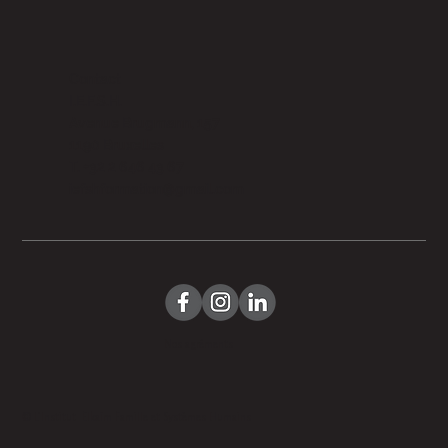
Contact
I.E.F.S.H.
Avenue Brugmann, 157
1190 Bruxelles
T. +32 2 646 43 67
iefshformation@gmail.com
Nos agréments
© L’Institut Elkaïm Famille et Systèmes Humains