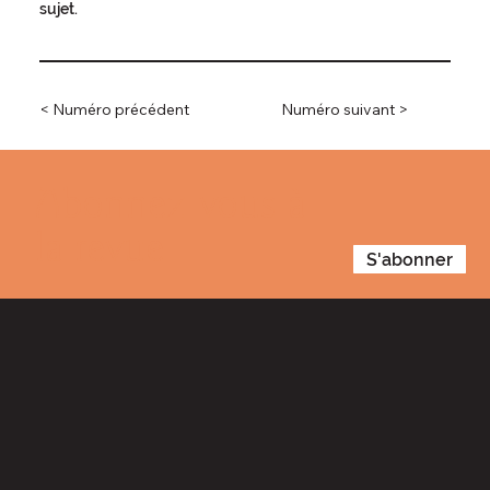
sujet.
< Numéro précédent
Numéro suivant >
Abonnez-vous à
la revue
S'abonner