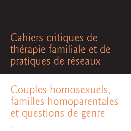
Cahiers critiques de
thérapie familiale et de
pratiques de réseaux
Couples homosexuels,
familles homoparentales
et questions de genre
—