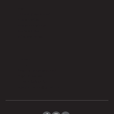
Menu
Qui sommes-nous?
Nos activités
Nos publications
Notre équipe
Infos pratiques
Contact
I.E.F.S.H.
Avenue Brugmann, 157
1190 Bruxelles
T. +32 2 646 43 67
iefshformation@gmail.com