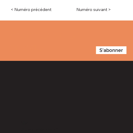
< Numéro précédent
Numéro suivant >
Abonnez-vous à
la revue
S'abonner
Menu
Qui sommes-nous?