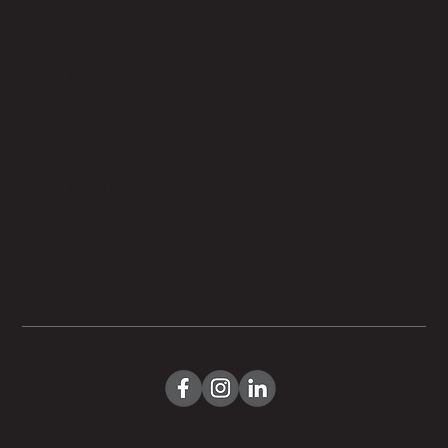
Nos activités
Nos publications
Notre équipe
Infos pratiques
Contact
I.E.F.S.H.
Avenue Brugmann, 157
1190 Bruxelles
T. +32 2 646 43 67
iefshformation@gmail.com
Nos agréments