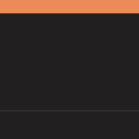
Menu
Qui sommes-n
Nos activités
Nos publicatio
Notre équipe
Infos pratiques
Nos agréments