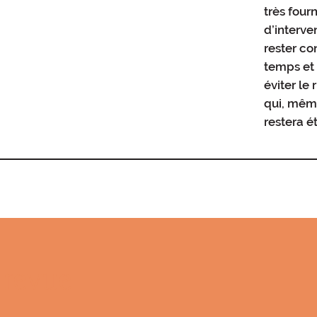
très four
d’interve
rester c
temps et
éviter le 
qui, même
restera 
 revue