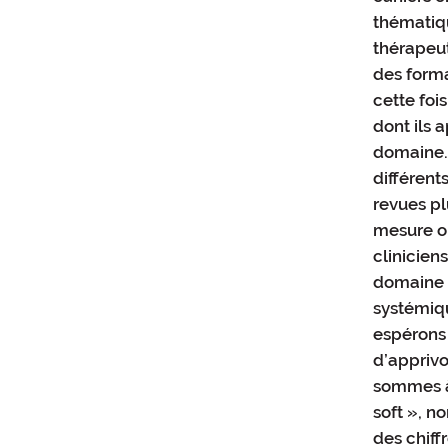
thématiqu
thérapeut
des forma
cette foi
dont ils 
domaine. 
différent
revues pl
mesure où
clinicien
domaine 
systémiq
espérons
d’apprivo
sommes à
soft », n
des chiff