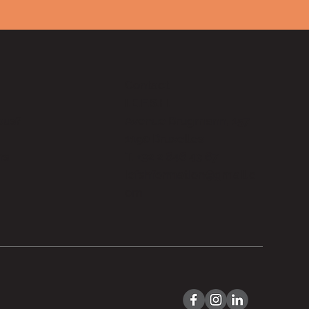
Contact
I.E.F.S.H.
ous?
Avenue Brugmann, 157
1190 Bruxelles
ns
T. +32 2 646 43 67
iefshformation@gmail.c
om