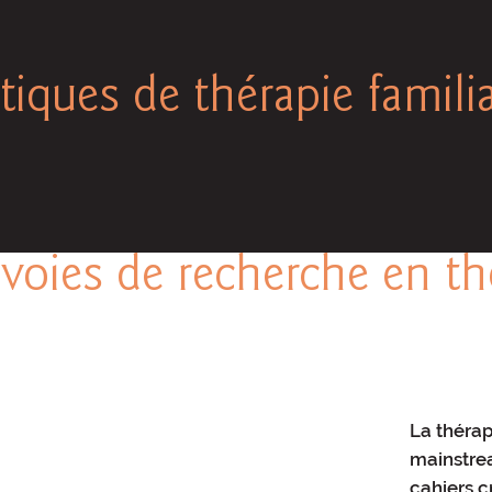
tiques de thérapie famili
voies de recherche en thé
La thérap
mainstre
cahiers cr