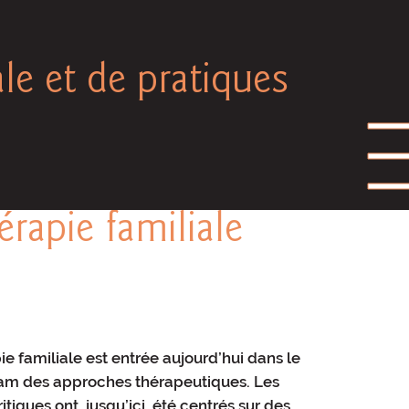
ale et de pratiques
rapie familiale
ie familiale est entrée aujourd’hui dans le
am des approches thérapeutiques. Les
itiques ont, jusqu’ici, été centrés sur des