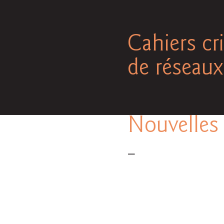
Cahiers cri
de réseaux
Nouvelles 
—